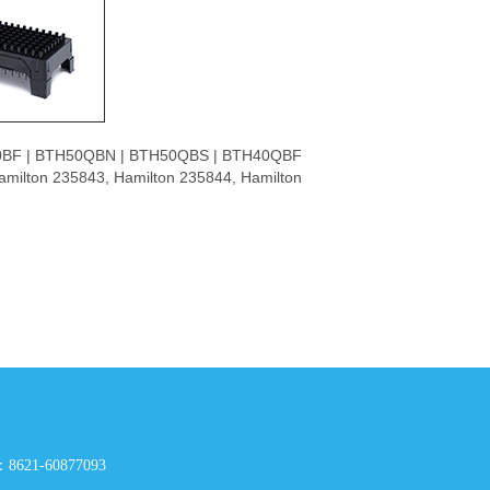
0BF | BTH50QBN | BTH50QBS | BTH40QBF
amilton 235843, Hamilton 235844, Hamilton
621-60877093